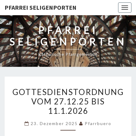
PFARREI SELIGENPORTEN
Togg
navig
PFARREI
SELIGENPORTEN
Katholische Pfarrgemeinde
GOTTESDIENSTORDNUNG
GOTTESDIENSTORDNUNG
VOM
VOM 27.12.25 BIS
27.12.25
11.1.2026
BIS
11.1.2026
23. Dezember 2025
Pfarrbuero