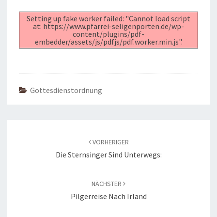
Setting up fake worker failed: "Cannot load script
at: https://www.pfarrei-seligenporten.de/wp-
content/plugins/pdf-
embedder/assets/js/pdfjs/pdf.worker.min.js".
Gottesdienstordnung
Beitragsnavigation
VORHERIGER
Die Sternsinger Sind Unterwegs:
NÄCHSTER
Pilgerreise Nach Irland