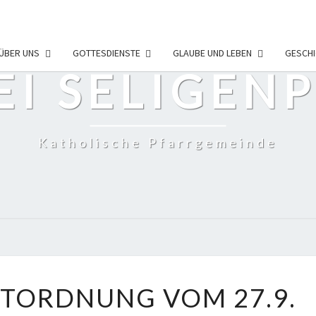
ÜBER UNS
GOTTESDIENSTE
GLAUBE UND LEBEN
GESCHI
EI SELIGEN
Katholische Pfarrgemeinde
GOTTESDIENSTORDNUNG
TORDNUNG VOM 27.9.
VOM