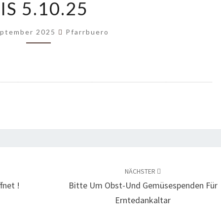
IS 5.10.25
27.9.
BIS
5.10.25
eptember 2025
Pfarrbuero
NÄCHSTER
fnet !
Bitte Um Obst-Und Gemüsespenden Für
Erntedankaltar