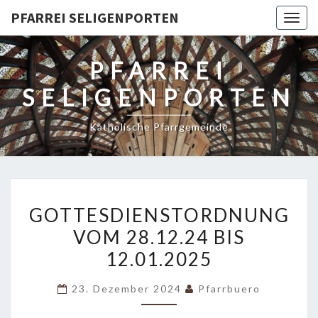
PFARREI SELIGENPORTEN
Togg
navig
PFARREI
SELIGENPORTEN
Katholische Pfarrgemeinde
GOTTESDIENSTORDNUNG
GOTTESDIENSTORDNUNG
VOM
VOM 28.12.24 BIS
28.12.24
12.01.2025
BIS
12.01.2025
23. Dezember 2024
Pfarrbuero