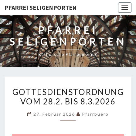
PFARREI SELIGENPORTEN
Togg
navig
PFARREI
SELIGENPORTEN
Katholische Pfarrgemeinde
GOTTESDIENSTORDNUNG
GOTTESDIENSTORDNUNG
VOM
VOM 28.2. BIS 8.3.2026
28.2.
BIS
27. Februar 2026
Pfarrbuero
8.3.2026