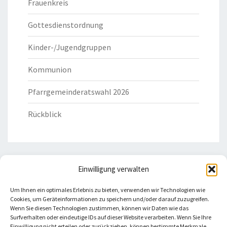
Frauenkreis
Gottesdienstordnung
Kinder-/Jugendgruppen
Kommunion
Pfarrgemeinderatswahl 2026
Rückblick
Einwilligung verwalten
HILFREICHE LINKS
Um Ihnen ein optimales Erlebnis zu bieten, verwenden wir Technologien wie
Cookies, um Geräteinformationen zu speichern und/oder darauf zuzugreifen.
Bistum Eichstätt
Wenn Sie diesen Technologien zustimmen, können wir Daten wie das
Surfverhalten oder eindeutige IDs auf dieser Website verarbeiten. Wenn Sie Ihre
Einwilligung nicht erteilen oder zurückziehen, können bestimmte Merkmale