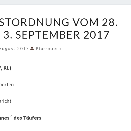
GOTTESDIENSTORDNUNG
STORDNUNG VOM 28.
VOM
 3. SEPTEMBER 2017
28.
AUGUST
BIS
 August 2017
Pfarrbuero
3.
SEPTEMBER
, KL)
2017
porten
richt
nes´ des Täufers