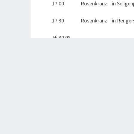
17.00
Rosenkranz
in Seligen
17.30
Rosenkranz
in Rengers
Mi.30.08.
15.30
Pfarrbüro
(bis 16.30 U
17.00
Rosenkranz
in Seligen
17.30
Rosenkranz
in Rengers
Do. 31.08.
Hl. Paulinus (Bischof
17.00
Rosenkranz
in Seligen