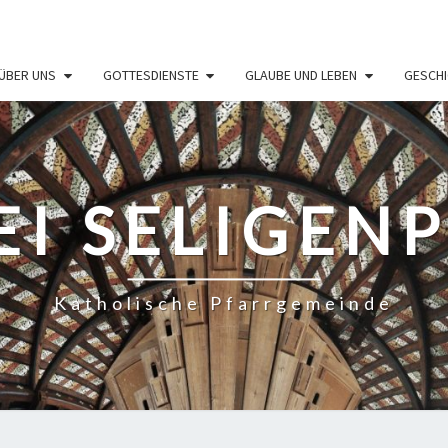
ÜBER UNS
GOTTESDIENSTE
GLAUBE UND LEBEN
GESCHI
EI SELIGEN
Katholische Pfarrgemeinde