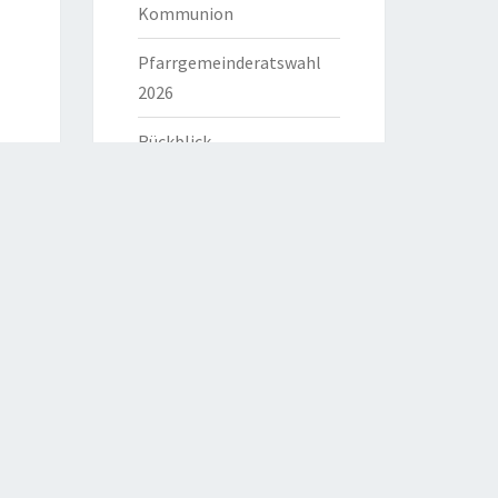
Kommunion
Pfarrgemeinderatswahl
2026
Rückblick
HILFREICHE LINKS
Bistum Eichstätt
Caritas Verband
Katholische Kirche