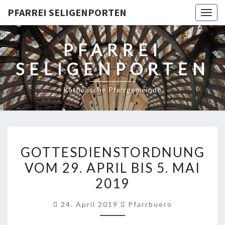
PFARREI SELIGENPORTEN
Togg
navig
PFARREI
SELIGENPORTEN
Katholische Pfarrgemeinde
GOTTESDIENSTORDNUNG
GOTTESDIENSTORDNUNG
VOM
VOM 29. APRIL BIS 5. MAI
29.
2019
APRIL
BIS
24. April 2019
Pfarrbuero
5.
MAI