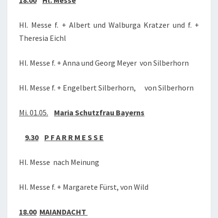
18.00
Hl. Messe
Hl. Messe f. + Albert und Walburga Kratzer und f. +
Theresia Eichl
Hl. Messe f. + Anna und Georg Meyer von Silberhorn
Hl. Messe f. + Engelbert Silberhorn, von Silberhorn
Mi. 01.05.
Maria Schutzfrau Bayerns
9.30
P F A R R M E S S E
Hl. Messe nach Meinung
Hl. Messe f. + Margarete Fürst, von Wild
18.00
MAIANDACHT