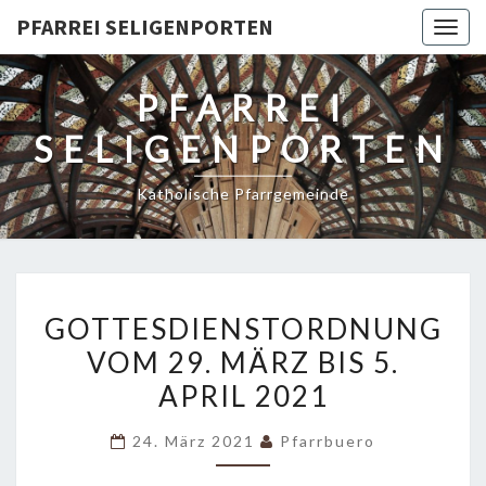
PFARREI SELIGENPORTEN
Togg
navig
PFARREI
SELIGENPORTEN
Katholische Pfarrgemeinde
GOTTESDIENSTORDNUNG
GOTTESDIENSTORDNUNG
VOM
VOM 29. MÄRZ BIS 5.
29.
APRIL 2021
MÄRZ
BIS
24. März 2021
Pfarrbuero
5.
APRIL