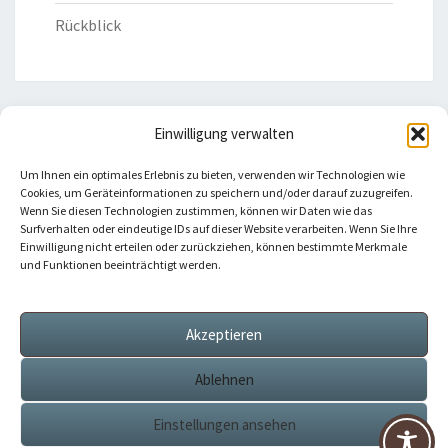
Rückblick
Einwilligung verwalten
HILFREICHE LINKS
Um Ihnen ein optimales Erlebnis zu bieten, verwenden wir Technologien wie
Cookies, um Geräteinformationen zu speichern und/oder darauf zuzugreifen.
Bistum Eichstätt
Wenn Sie diesen Technologien zustimmen, können wir Daten wie das
Surfverhalten oder eindeutige IDs auf dieser Website verarbeiten. Wenn Sie Ihre
Einwilligung nicht erteilen oder zurückziehen, können bestimmte Merkmale
Caritas Verband
und Funktionen beeinträchtigt werden.
Katholische Kirche
Akzeptieren
Telefonseelsorge
Ablehnen
Einstellungen ansehen