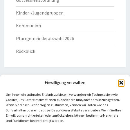
Gottesdienstordnung
Kinder-/Jugendgruppen
Kommunion
Pfarrgemeinderatswahl 2026
Rückblick
Einwilligung verwalten
HILFREICHE LINKS
Um Ihnen ein optimales Erlebnis zu bieten, verwenden wir Technologien wie
Cookies, um Geräteinformationen zu speichern und/oder darauf zuzugreifen.
Bistum Eichstätt
Wenn Sie diesen Technologien zustimmen, können wir Daten wie das
Surfverhalten oder eindeutige IDs auf dieser Website verarbeiten. Wenn Sie Ihre
Einwilligung nicht erteilen oder zurückziehen, können bestimmte Merkmale
Caritas Verband
und Funktionen beeinträchtigt werden.