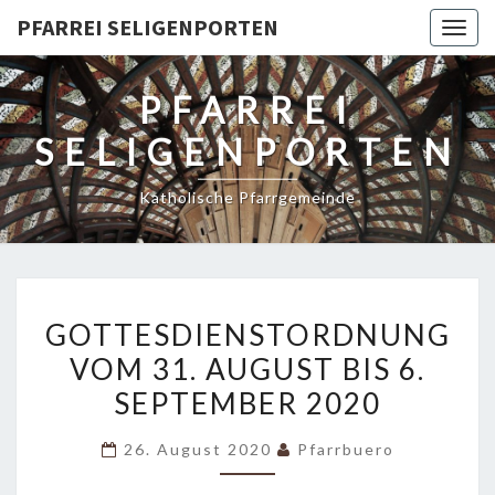
PFARREI SELIGENPORTEN
Togg
navig
PFARREI
SELIGENPORTEN
Katholische Pfarrgemeinde
GOTTESDIENSTORDNUNG
GOTTESDIENSTORDNUNG
VOM
VOM 31. AUGUST BIS 6.
31.
SEPTEMBER 2020
AUGUST
BIS
26. August 2020
Pfarrbuero
6.
SEPTEMBER