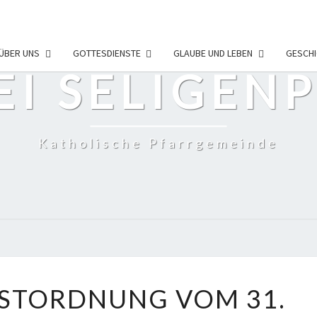
ÜBER UNS
GOTTESDIENSTE
GLAUBE UND LEBEN
GESCHI
EI SELIGEN
Katholische Pfarrgemeinde
GOTTESDIENSTORDNUNG
STORDNUNG VOM 31.
VOM