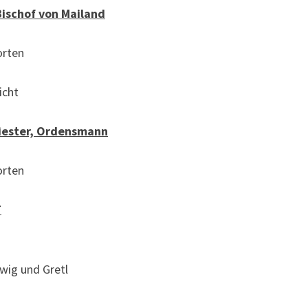
Bischof von Mailand
rten
cht
riester, Ordensmann
rten
T
dwig und Gretl