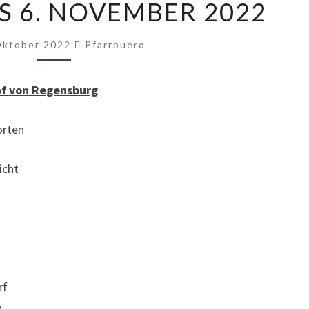
S 6. NOVEMBER 2022
31.
OKTOBER
BIS
Oktober 2022
Pfarrbuero
6.
NOVEMBER
of von Regensburg
2022
rten
cht
rf
k