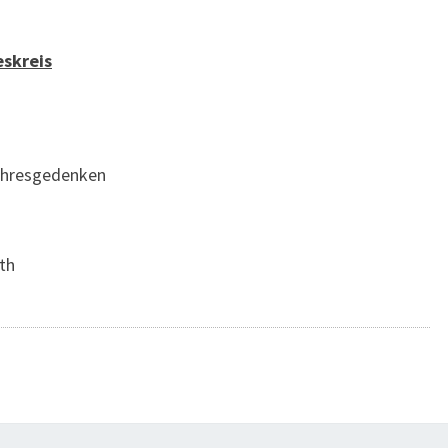
eskreis
Jahresgedenken
th