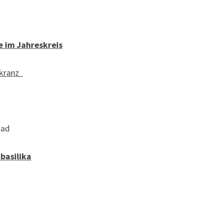
e im Jahreskreis
nkranz
nad
basilika