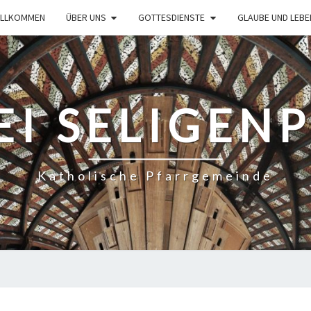
ILLKOMMEN
ÜBER UNS
GOTTESDIENSTE
GLAUBE UND LEBE
EI SELIGEN
Katholische Pfarrgemeinde
GOTTESDIENSTORDNUNG