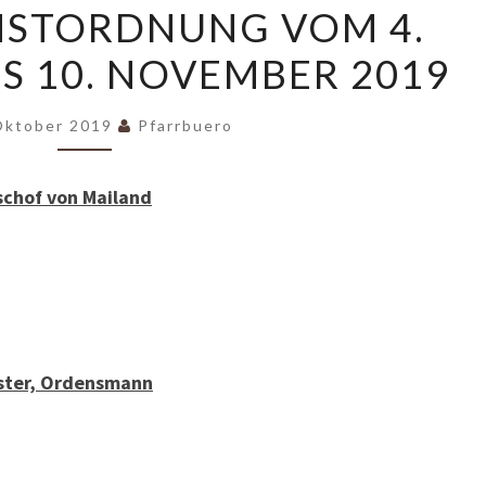
NSTORDNUNG VOM 4.
VOM
S 10. NOVEMBER 2019
4.
NOVEMBER
BIS
Oktober 2019
Pfarrbuero
10.
NOVEMBER
schof von Mailand
2019
ester, Ordensmann