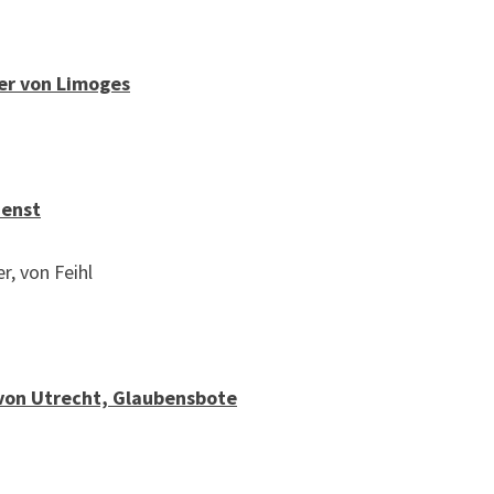
ler von Limoges
ienst
r, von Feihl
f von Utrecht, Glaubensbote