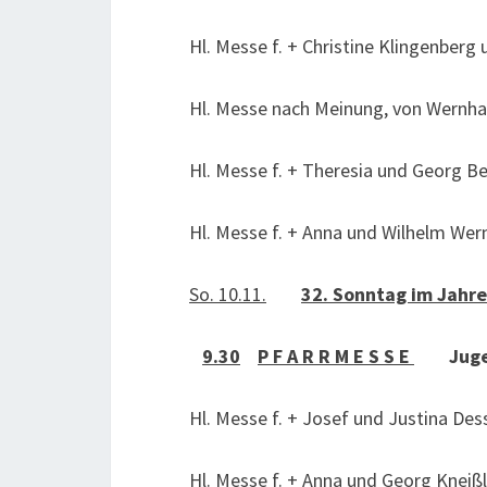
Hl. Messe f. + Christine Klingenber
Hl. Messe nach Meinung, von Wern
Hl. Messe f. + Theresia und Georg 
Hl. Messe f. + Anna und Wilhelm W
So. 10.11.
32. Sonntag im Jahre
9.30
P F A R R M E S S E
Jugen
Hl. Messe f. + Josef und Justina Des
Hl. Messe f. + Anna und Georg Kneißl,