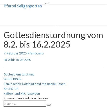
Pfarrei Seligenporten
Toggle
Pfarrei Seligenporten
navigation
Katholische Pfarrgemeinde
Gottesdienstordnung vom
Gottesdienstordnung
vom
8.2. bis 16.2.2025
8.2.
bis
16.2.2025
7. Februar 2025
Pfarrbuero
08-02bis16-02-2025
Gottesdienstordnung
Beitragsnavigation
VORHERIGER
Dankeschön-Gottesdienst mit Danke-Essen
NÄCHSTER
Kaffee- und Kuchenaktion
Kommentare sind geschlossen.
Suche