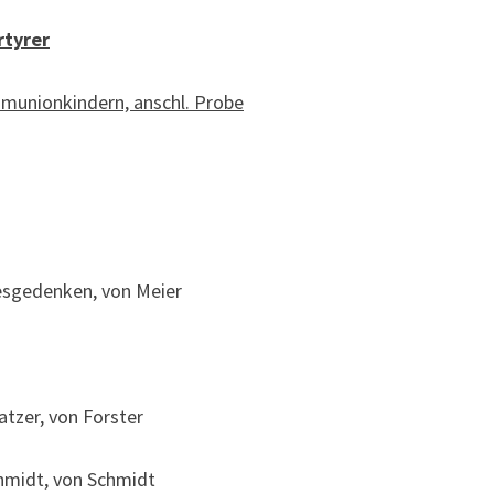
rtyrer
munionkindern, anschl. Probe
resgedenken, von Meier
atzer, von Forster
chmidt, von Schmidt