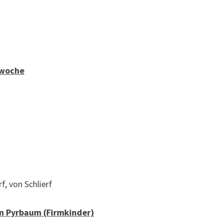
nwoche
f, von Schlierf
n Pyrbaum (Firmkinder)