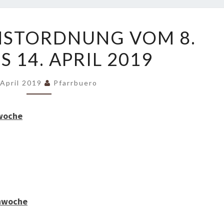
GOTTESDIENSTORDNUNG
NSTORDNUNG VOM 8.
VOM
IS 14. APRIL 2019
8.
APRIL
BIS
 April 2019
Pfarrbuero
14.
APRIL
woche
2019
enwoche