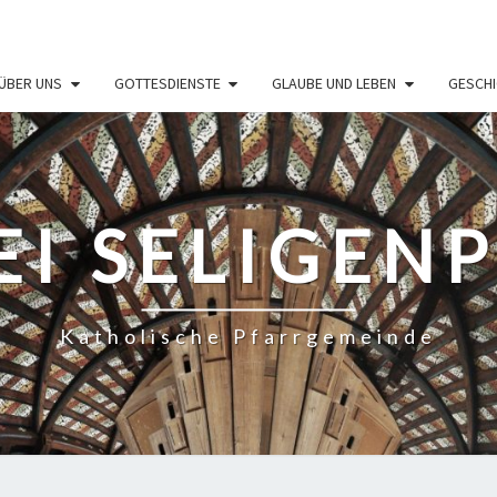
ÜBER UNS
GOTTESDIENSTE
GLAUBE UND LEBEN
GESCHI
EI SELIGEN
Katholische Pfarrgemeinde