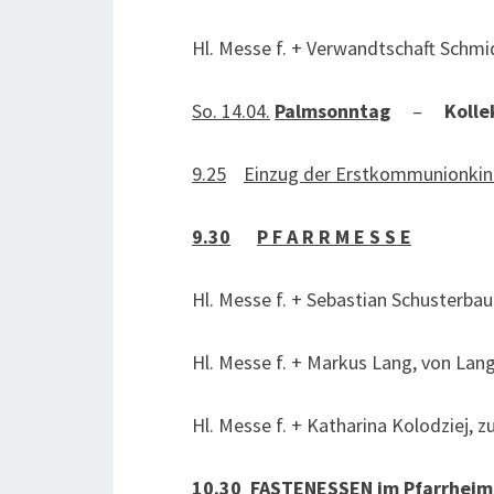
Hl. Messe f. + Verwandtschaft Schmi
So. 14.04.
Palmsonntag
–
Kolle
9.25
Einzug der Erstkommunionkin
9.30
P F A R R M E S S E
Hl. Messe f. + Sebastian Schusterbau
Hl. Messe f. + Markus Lang, von Lan
Hl. Messe f. + Katharina Kolodziej,
10.30
FASTENESSEN im Pfarrheim