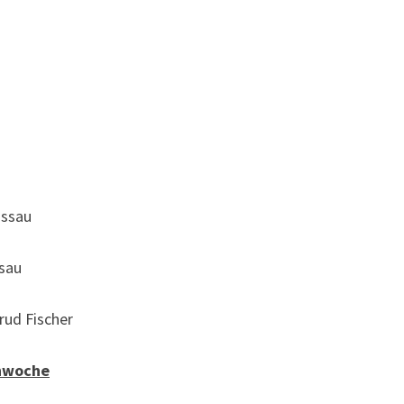
ossau
ssau
rud Fischer
enwoche