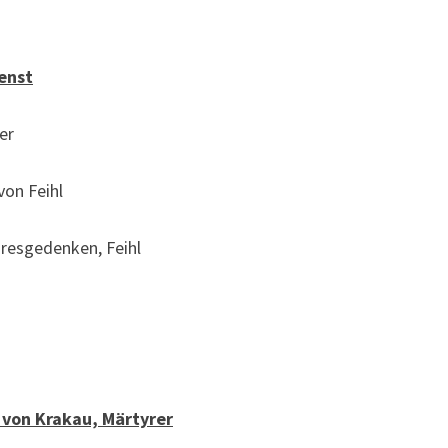
enst
er
von Feihl
ahresgedenken, Feihl
f von Krakau, Märtyrer