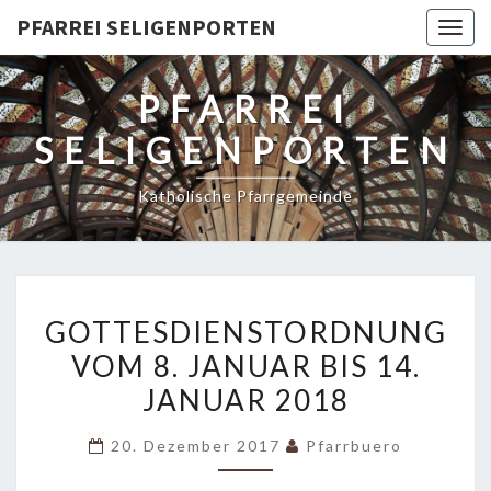
PFARREI SELIGENPORTEN
Togg
navig
PFARREI
SELIGENPORTEN
Katholische Pfarrgemeinde
GOTTESDIENSTORDNUNG
GOTTESDIENSTORDNUNG
VOM
VOM 8. JANUAR BIS 14.
8.
JANUAR 2018
JANUAR
BIS
20. Dezember 2017
Pfarrbuero
14.
JANUAR