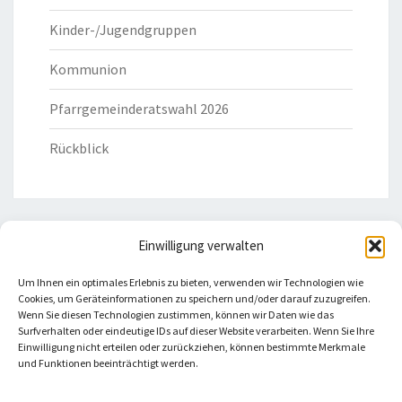
Kinder-/Jugendgruppen
Kommunion
Pfarrgemeinderatswahl 2026
Rückblick
Einwilligung verwalten
HILFREICHE LINKS
Um Ihnen ein optimales Erlebnis zu bieten, verwenden wir Technologien wie
Cookies, um Geräteinformationen zu speichern und/oder darauf zuzugreifen.
Bistum Eichstätt
Wenn Sie diesen Technologien zustimmen, können wir Daten wie das
Surfverhalten oder eindeutige IDs auf dieser Website verarbeiten. Wenn Sie Ihre
Einwilligung nicht erteilen oder zurückziehen, können bestimmte Merkmale
Caritas Verband
und Funktionen beeinträchtigt werden.
Katholische Kirche