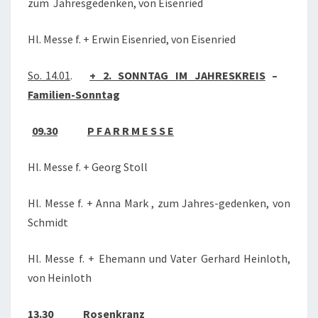
zum Jahresgedenken, von Eisenried
Hl. Messe f. + Erwin Eisenried, von Eisenried
So. 14.01
.
+ 2. SONNTAG IM JAHRESKREIS
–
Familien-Sonntag
09.30
P F A R R M E S S E
Hl. Messe f. + Georg Stoll
Hl. Messe f. + Anna Mark , zum Jahres-gedenken, von
Schmidt
Hl. Messe f. + Ehemann und Vater Gerhard Heinloth,
von Heinloth
13.30
Rosenkranz