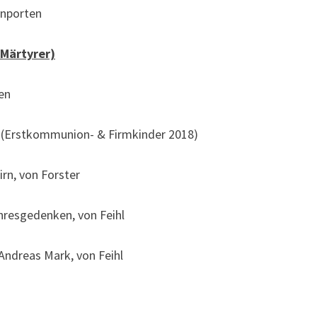
nporten
 Märtyrer)
en
Erstkommunion- & Firmkinder 2018)
rn, von Forster
ahresgedenken, von Feihl
 Andreas Mark, von Feihl