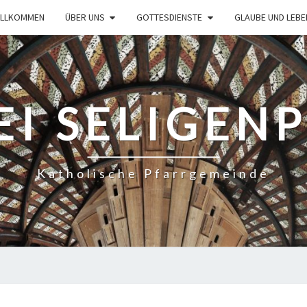
ILLKOMMEN
ÜBER UNS
GOTTESDIENSTE
GLAUBE UND LEBE
EI SELIGEN
Katholische Pfarrgemeinde
GOTTESDIENSTORDNUNG