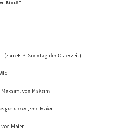
r Kind!“
(zum + 3. Sonntag der Osterzeit)
Wild
el Maksim, von Maksim
hresgedenken, von Maier
, von Maier