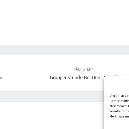
NÄCHSTER
n
Gruppenstunde Bei Den „Minis“
Um Ihnen ein
Geräteinform
zustimmen, k
verarbeiten. 
Merkmale und