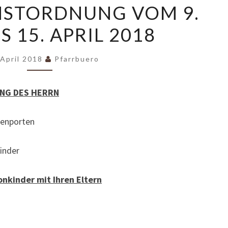
NSTORDNUNG VOM 9.
VOM
IS 15. APRIL 2018
9.
APRIL
BIS
 April 2018
Pfarrbuero
15.
APRIL
NG DES HERRN
2018
enporten
inder
nkinder mit Ihren Eltern