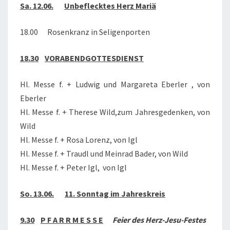
Sa. 12.06.
Unbeflecktes Herz Mariä
18.00 Rosenkranz in Seligenporten
18.30
VORABENDGOTTESDIENST
Hl. Messe f. + Ludwig und Margareta Eberler , von
Eberler
Hl. Messe f. + Therese Wild,zum Jahresgedenken, von
Wild
Hl. Messe f. + Rosa Lorenz, von Igl
Hl. Messe f. + Traudl und Meinrad Bader, von Wild
Hl. Messe f. + Peter Igl, von Igl
So. 13.06.
11. Sonntag im Jahreskreis
9.30
P F A R R M E S S E
Feier des Herz-Jesu-Festes