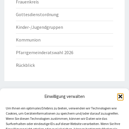
Frauenkreis
Gottesdienstordnung
Kinder-/Jugendgruppen
Kommunion
Pfarrgemeinderatswahl 2026
Rückblick
Einwilligung verwalten
HILFREICHE LINKS
Um Ihnen ein optimales Erlebnis zu bieten, verwenden wir Technologien wie
Cookies, um Geräteinformationen zu speichern und/oder darauf zuzugreifen.
Bistum Eichstätt
Wenn Sie diesen Technologien zustimmen, können wir Daten wie das
Surfverhalten oder eindeutige IDs auf dieser Website verarbeiten. Wenn Sie Ihre
Einwilligung nicht erteilen oder zurückziehen, können bestimmte Merkmale