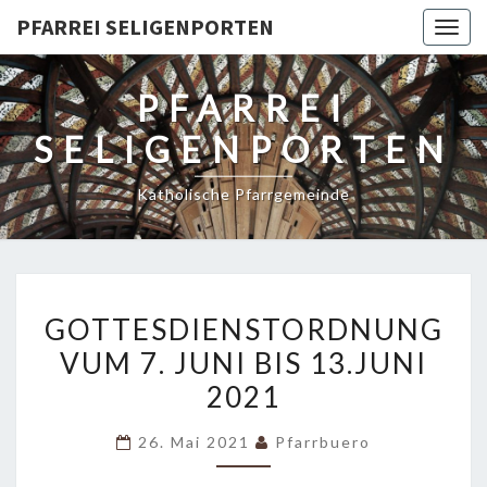
PFARREI SELIGENPORTEN
Togg
navig
PFARREI
SELIGENPORTEN
Katholische Pfarrgemeinde
GOTTESDIENSTORDNUNG
GOTTESDIENSTORDNUNG
VUM
VUM 7. JUNI BIS 13.JUNI
7.
2021
JUNI
BIS
26. Mai 2021
Pfarrbuero
13.JUNI
2021