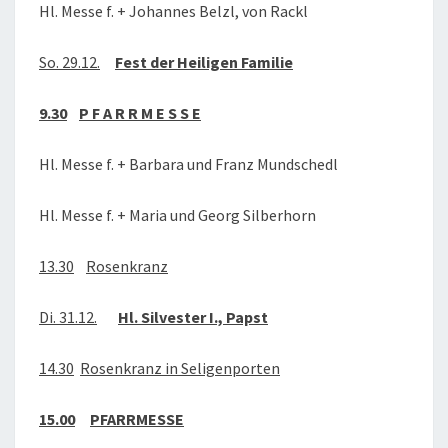
Hl. Messe f. + Johannes Belzl, von Rackl
So. 29.12.
Fest der Heiligen Familie
9.30
P F A R R M E S S E
Hl. Messe f. + Barbara und Franz Mundschedl
Hl. Messe f. + Maria und Georg Silberhorn
13.30
Rosenkranz
Di. 31.12.
Hl. Silvester I., Papst
14.30
Rosenkranz in Seligenporten
15.00
PFARRMESSE