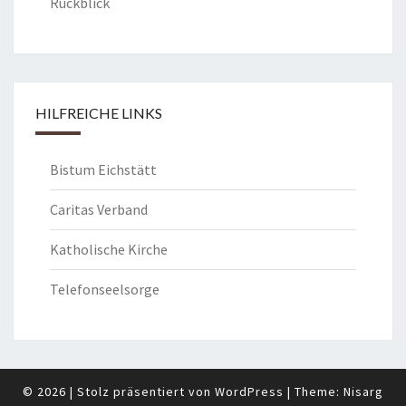
Rückblick
HILFREICHE LINKS
Bistum Eichstätt
Caritas Verband
Katholische Kirche
Telefonseelsorge
© 2026
|
Stolz präsentiert von
WordPress
|
Theme:
Nisarg