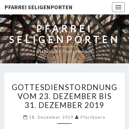
PFARREI SELIGENPORTEN
Togg
navig
PFARREI
SELIGENPORTEN
Katholische Pfarrgemeinde
GOTTESDIENSTORDNUNG
GOTTESDIENSTORDNUNG
VOM
VOM 23. DEZEMBER BIS
23.
31. DEZEMBER 2019
DEZEMBER
BIS
18. Dezember 2019
Pfarrbuero
31.
DEZEMBER