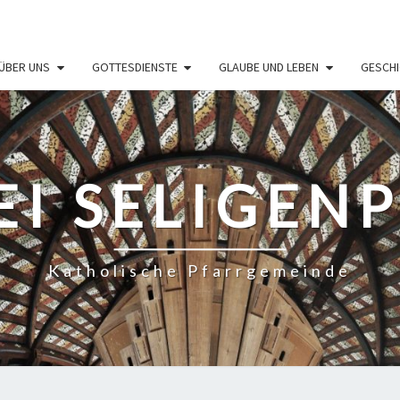
ÜBER UNS
GOTTESDIENSTE
GLAUBE UND LEBEN
GESCHI
EI SELIGEN
Katholische Pfarrgemeinde