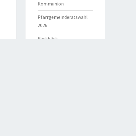
Kommunion
Pfarrgemeinderatswahl
2026
Rückblick
HILFREICHE LINKS
Bistum Eichstätt
Caritas Verband
Katholische Kirche