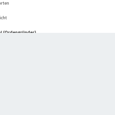
rten
cht
ni (Ordengründer)
(Erstkommunion- & Firmkinder 2017!)
)
n Seligenporten