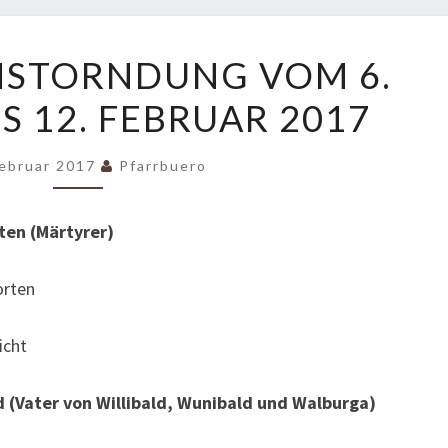
GOTTESDIENSTORNDUNG
NSTORNDUNG VOM 6.
VOM
S 12. FEBRUAR 2017
6.
FEBRUAR
BIS
Februar 2017
Pfarrbuero
12.
FEBRUAR
rten (Märtyrer)
2017
rten
cht
d (Vater von Willibald, Wunibald und Walburga)