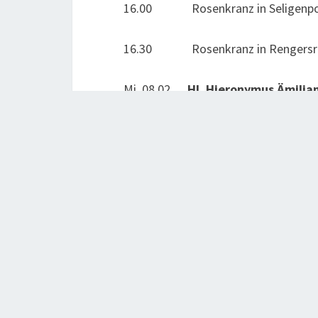
16.00 Rosenkranz in Seligenpo
16.30 Rosenkranz in Rengersri
Mi .08.02.
Hl. Hieronymus Ämilia
14.30 Rosenkranz
15.00
KINDER- & SCHÜLERMESSE
15.30
Pfarrbüro
(bis 16.30 ! 
17.00
Taufgespräch
Do. 09.02. 16.00 Rosenkranz i