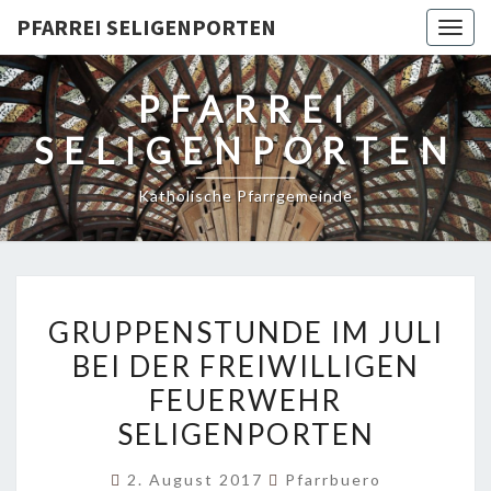
PFARREI SELIGENPORTEN
Togg
navig
PFARREI
SELIGENPORTEN
Katholische Pfarrgemeinde
GRUPPENSTUNDE
GRUPPENSTUNDE IM JULI
IM
BEI DER FREIWILLIGEN
JULI
FEUERWEHR
BEI
DER
SELIGENPORTEN
FREIWILLIGEN
2. August 2017
Pfarrbuero
FEUERWEHR