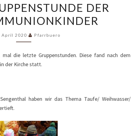
RUPPENSTUNDE DER
GRUPPENSTUNDE
MMUNIONKINDER
DER
ERSTKOMMUNIONKINDER
. April 2020
Pfarrbuero
 mal die letzte Gruppenstunden. Diese fand nach dem
n der Kirche statt.
 Sengenthal haben wir das Thema Taufe/ Weihwasser/
rtieft.