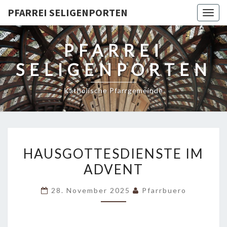
PFARREI SELIGENPORTEN
Togg
navig
PFARREI
SELIGENPORTEN
Katholische Pfarrgemeinde
HAUSGOTTESDIENSTE
HAUSGOTTESDIENSTE IM
IM
ADVENT
ADVENT
28. November 2025
Pfarrbuero