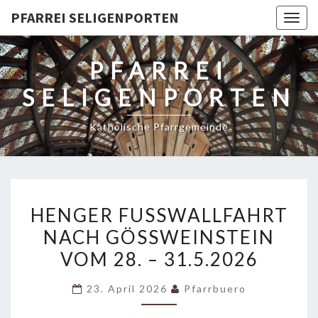
PFARREI SELIGENPORTEN
Togg
navig
PFARREI
SELIGENPORTEN
Katholische Pfarrgemeinde
HENGER
HENGER FUSSWALLFAHRT N
FUSSWALLFAHRT N
ACH GÖSSWEINSTEIN VO
ACH G
M 28. – 31.5.2026
ÖSSWEINSTEIN VO
M 28
23. April 2026
Pfarrbuero
. –
31