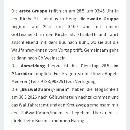
.5.2026
Die
erste Gruppe
trifft sich am 28.5. um 03:45 Uhr in
der Kirche St. Jakobus in Heng, die
zweite Gruppe
beginnt am 29.5. um 07:00 Uhr mit einem
Gottesdienst in der Kirche St. Elisabeth und fährt
anschließend mit dem Bus nach Bühl, wo sie auf die
Wallfahrer/-innen vom Vortag trifft. Gemeinsam geht
es dann nach Gößweinstein.
Die
Anmeldung
hierzu ist bis Dienstag 26.5.
im
Pfarrbüro
möglich. Für Fragen steht Ihnen Angela
Mederer (Tel. 09188/903251) zur Verfügung.
Die „
Buswallfahrer/-innen“
haben die Möglichkeit
am 30.5.2026 nach Gößweinstein nachzukommen und
das Wallfahreramt und den Kreuzweg gemeinsam mit
den Fußwallfahrer/innen zu begehen. Hierzu bitte
direkt beim Busunternehmen Häring