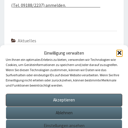
(Tel. 09188/2237) anmelden.
Aktuelles
Einwilligung verwalten
Um Ihnen ein optimales Erlebnis zu bieten, verwenden wir Technologien wie
Beitragsnavigation
Cookies, um Geräteinformationen zu speichern und/oder darauf zuzugreifen.
Wenn Sie diesen Technologien zustimmen, können wir Daten wie das
VORHERIGER
Surfverhalten oder eindeutige IDs auf dieser Website verarbeiten. Wenn Sie Ihre
Priesterweihe In Eichstätt
Einwilligung nicht erteilen oder zurückziehen, können bestimmte Merkmale
und Funktionen beeinträchtigt werden.
NÄCHSTER
Akzeptieren
Hoffnungslichter – Lieder Und Geschichten Zwischen
Himmel Und Erde
Ablehnen
Einstellungen ansehen