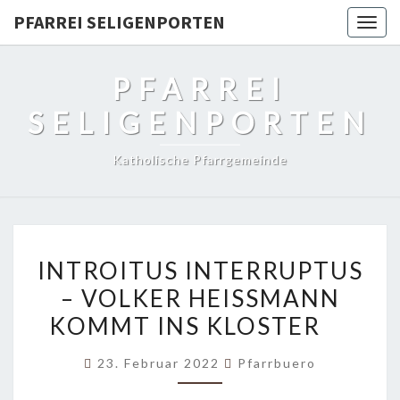
PFARREI SELIGENPORTEN
Togg
navig
PFARREI
SELIGENPORTEN
Katholische Pfarrgemeinde
INTROITUS
INTROITUS INTERRUPTUS
INTERRUPTUS
– VOLKER HEISSMANN K
–
OMMT INS KLOSTER
VOLKER
HEISSMANN K
23. Februar 2022
Pfarrbuero
OMMT I
NS K