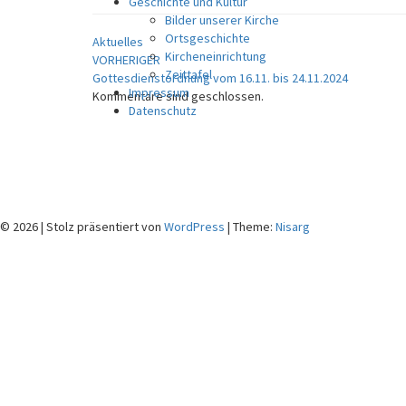
Geschichte und Kultur
Bilder unserer Kirche
Ortsgeschichte
Aktuelles
Beitragsnavigation
Kircheneinrichtung
VORHERIGER
Zeittafel
Gottesdienstordnung vom 16.11. bis 24.11.2024
Impressum
Kommentare sind geschlossen.
Datenschutz
© 2026
|
Stolz präsentiert von
WordPress
|
Theme:
Nisarg