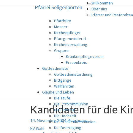
Willkommen
Pfarrei Seligenporten
Toggle
Pfarrei Seligenporten
Über uns
navigation
Pfarrer und Pastoralte
Pfarrbüro
Katholische Pfarrgemeinde
Mesner
Kirchenpfleger
Pfarrgemeinderat
Kirchenverwaltung
Gruppen
Krankenpflegeverein
Frauenkreis
Gottesdienste
Gottesdienstordnung
Bittgänge
Wallfahrten
Glaube und Leben
Die Taufe
Die Erstkommunion
Kandidaten für die K
Kandidaten
Die Firmung
für
Die Hochzeit
die
14. November 2024
Pfarrbuero
Die Krankenkommunion
Kirchenverwaltungswahl
Die Beerdigung
KV-Wahl
2024