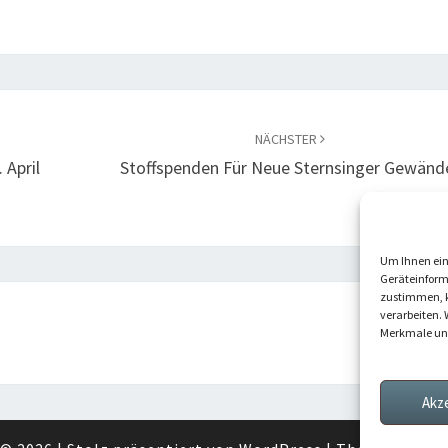
NÄCHSTER
 April
Stoffspenden Für Neue Sternsinger Gewänd
Um Ihnen ein
Geräteinform
zustimmen, k
verarbeiten. 
Merkmale und
Akz