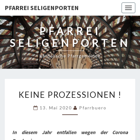
PFARREI SELIGENPORTEN
Togg
navig
PFARREI
SELIGENPORTEN
Katholische Pfarrgemeinde
KEINE
KEINE PROZESSIONEN !
PROZESSIONEN
!
13. Mai 2020
Pfarrbuero
In diesem Jahr entfallen wegen der Corona