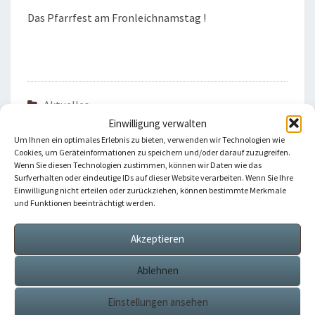
Das Pfarrfest am Fronleichnamstag !
Aktuelles
Einwilligung verwalten
Um Ihnen ein optimales Erlebnis zu bieten, verwenden wir Technologien wie
Cookies, um Geräteinformationen zu speichern und/oder darauf zuzugreifen.
Beitragsnavigation
Wenn Sie diesen Technologien zustimmen, können wir Daten wie das
Surfverhalten oder eindeutige IDs auf dieser Website verarbeiten. Wenn Sie Ihre
VORHERIGER
Einwilligung nicht erteilen oder zurückziehen, können bestimmte Merkmale
KONZERT WIRD VERSCHOBEN !
und Funktionen beeinträchtigt werden.
Akzeptieren
NÄCHSTER
Kirchenzettel Wieder Am Schriftenstand In Der Kirche
Ablehnen
Einstellungen ansehen