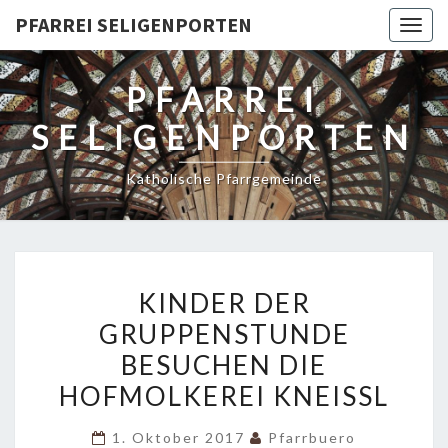
PFARREI SELIGENPORTEN
Togg
navig
PFARREI
SELIGENPORTEN
Katholische Pfarrgemeinde
KINDER
KINDER DER
DER
GRUPPENSTUNDE
GRUPPENSTUNDE
BESUCHEN DIE
BESUCHEN
DIE
HOFMOLKEREI KNEISSL
HOFMOLKEREI
1. Oktober 2017
Pfarrbuero
KNEISSL