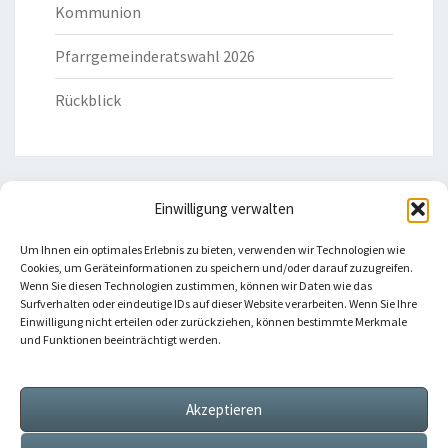
Kommunion
Pfarrgemeinderatswahl 2026
Rückblick
Einwilligung verwalten
HILFREICHE LINKS
Um Ihnen ein optimales Erlebnis zu bieten, verwenden wir Technologien wie
Cookies, um Geräteinformationen zu speichern und/oder darauf zuzugreifen.
Bistum Eichstätt
Wenn Sie diesen Technologien zustimmen, können wir Daten wie das
Surfverhalten oder eindeutige IDs auf dieser Website verarbeiten. Wenn Sie Ihre
Einwilligung nicht erteilen oder zurückziehen, können bestimmte Merkmale
Caritas Verband
und Funktionen beeinträchtigt werden.
Katholische Kirche
Akzeptieren
Telefonseelsorge