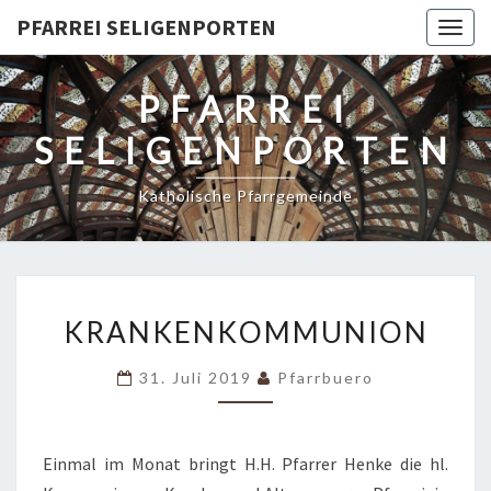
PFARREI SELIGENPORTEN
Togg
navig
PFARREI
SELIGENPORTEN
Katholische Pfarrgemeinde
KRANKENKOMMUNION
KRANKENKOMMUNION
31. Juli 2019
Pfarrbuero
Einmal im Monat bringt H.H. Pfarrer Henke die hl.