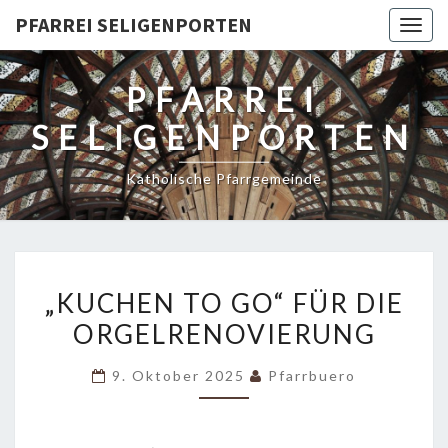
PFARREI SELIGENPORTEN
Togg
navig
PFARREI
SELIGENPORTEN
Katholische Pfarrgemeinde
„KUCHEN
„KUCHEN TO GO“ FÜR DIE
TO
ORGELRENOVIERUNG
GO“
FÜR
9. Oktober 2025
Pfarrbuero
DIE
ORGELRENOVIERUNG