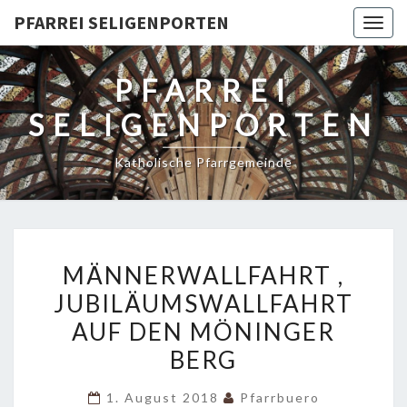
PFARREI SELIGENPORTEN
Togg
navig
PFARREI
SELIGENPORTEN
Katholische Pfarrgemeinde
MÄNNERWALLFAHRT
MÄNNERWALLFAHRT ,
,
JUBILÄUMSWALLFAHRT
JUBILÄUMSWALLFAHRT
AUF DEN MÖNINGER
AUF
DEN
BERG
MÖNINGER
1. August 2018
Pfarrbuero
BERG