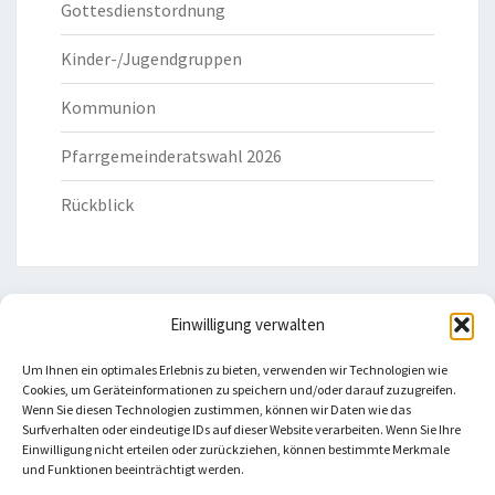
Gottesdienstordnung
Kinder-/Jugendgruppen
Kommunion
Pfarrgemeinderatswahl 2026
Rückblick
Einwilligung verwalten
HILFREICHE LINKS
Um Ihnen ein optimales Erlebnis zu bieten, verwenden wir Technologien wie
Cookies, um Geräteinformationen zu speichern und/oder darauf zuzugreifen.
Bistum Eichstätt
Wenn Sie diesen Technologien zustimmen, können wir Daten wie das
Surfverhalten oder eindeutige IDs auf dieser Website verarbeiten. Wenn Sie Ihre
Einwilligung nicht erteilen oder zurückziehen, können bestimmte Merkmale
Caritas Verband
und Funktionen beeinträchtigt werden.