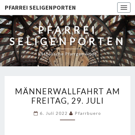
PFARREI SELIGENPORTEN
Togg
navig
PFARREI
SELIGENPORTEN
Katholische Pfarrgemeinde
MÄNNERWALLFAHRT
MÄNNERWALLFAHRT AM
AM
FREITAG, 29. JULI
FREITAG,
29.
6. Juli 2022
Pfarrbuero
JULI