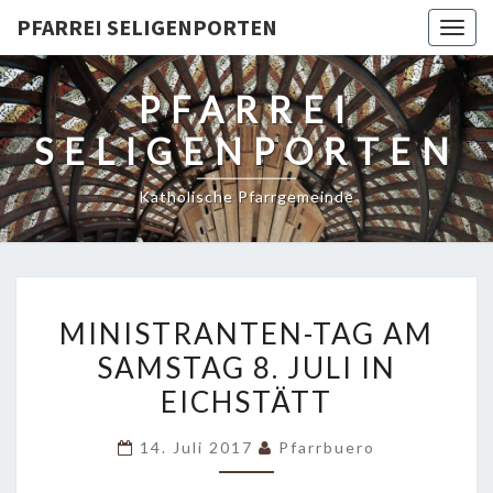
PFARREI SELIGENPORTEN
Togg
navig
PFARREI
SELIGENPORTEN
Katholische Pfarrgemeinde
MINISTRANTEN-
MINISTRANTEN-TAG AM
TAG
SAMSTAG 8. JULI IN
AM
EICHSTÄTT
SAMSTAG
8.
14. Juli 2017
Pfarrbuero
JULI
IN