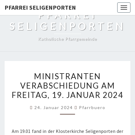
PFARREI SELIGENPORTEN
Togg
PFARREI
navig
SELIGENPORTEN
Katholische Pfarrgemeinde
MINISTRANTEN
MINISTRANTEN
VERABSCHIEDUNG
VERABSCHIEDUNG AM
AM
FREITAG, 19. JANUAR 2024
FREITAG,
19.
24. Januar 2024
Pfarrbuero
JANUAR
2024
Am 19.01 fand in der Klosterkirche Seligenporten der