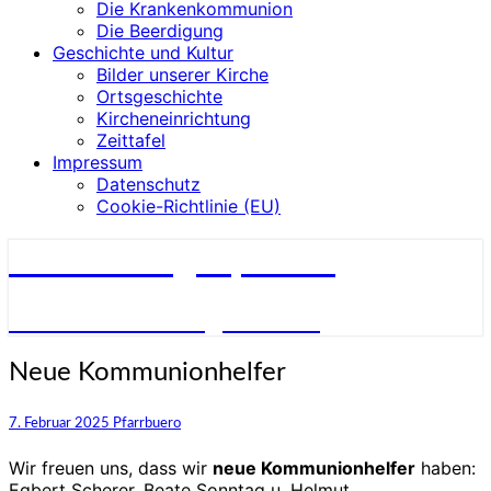
Die Krankenkommunion
Die Beerdigung
Geschichte und Kultur
Bilder unserer Kirche
Ortsgeschichte
Kircheneinrichtung
Zeittafel
Impressum
Datenschutz
Cookie-Richtlinie (EU)
Pfarrei Seligenporten
Katholische Pfarrgemeinde
Neue
Neue Kommunionhelfer
Kommunionhelfer
7. Februar 2025
Pfarrbuero
Wir freuen uns, dass wir
neue Kommunionhelfer
haben:
Egbert Scherer, Beate
Sonntag u. Helmut