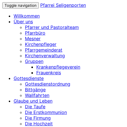
Pfarrei Seligenporten
Toggle navigation
Willkommen
Über uns
Pfarrer und Pastoralteam
Pfarrbüro
Mesner
Kirchenpfleger
Pfarrgemeinderat
Kirchenverwaltung
Gruppen
Krankenpflegeverein
Frauenkreis
Gottesdienste
Gottesdienstordnung
Bittgänge
Wallfahrten
Glaube und Leben
Die Taufe
Die Erstkommunion
Die Firmung
Die Hochzeit