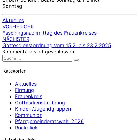
Sonntag
Aktuelles
VORHERIGER
Beitragsnavigation
Faschingsnachmittag des Frauenkreises
NÄCHSTER
Gottesdienstordnung vom 15.2. bis 23.2.2025
Kommentare sind geschlossen.
Suche
Suchen
nach:
Kategorien
Aktuelles
Firmung
Frauenkreis
Gottesdienstordnung
Kinder-/Jugendgruppen
Kommunion
Pfarrgemeinderatswahl 2026
Rückblick