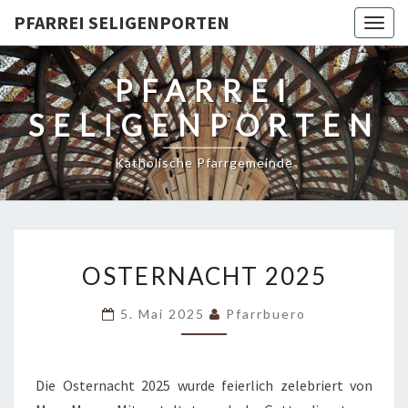
PFARREI SELIGENPORTEN
Togg
navig
PFARREI
SELIGENPORTEN
Katholische Pfarrgemeinde
OSTERNACHT
OSTERNACHT 2025
2025
5. Mai 2025
Pfarrbuero
Die Osternacht 2025 wurde feierlich zelebriert von