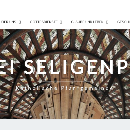
ÜBER UNS
GOTTESDIENSTE
GLAUBE UND LEBEN
GESCHI
EI SELIGEN
Katholische Pfarrgemeinde