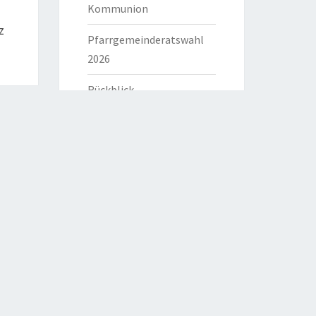
Kommunion
z
Pfarrgemeinderatswahl
2026
Rückblick
HILFREICHE LINKS
Bistum Eichstätt
Caritas Verband
Katholische Kirche