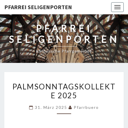
PFARREI SELIGENPORTEN
Togg
navig
PFARREI
SELIGENPORTEN
Katholische Pfarrgemeinde
PALMSONNTAGSKOLLEKT
PALMSONNTAGSKOLLEKT
2025
E 2025
31. März 2025
Pfarrbuero