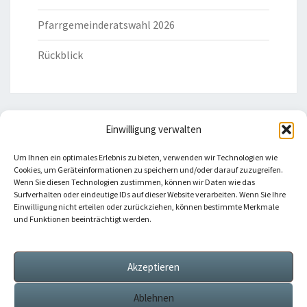
Pfarrgemeinderatswahl 2026
Rückblick
Einwilligung verwalten
HILFREICHE LINKS
Um Ihnen ein optimales Erlebnis zu bieten, verwenden wir Technologien wie
Cookies, um Geräteinformationen zu speichern und/oder darauf zuzugreifen.
Bistum Eichstätt
Wenn Sie diesen Technologien zustimmen, können wir Daten wie das
Surfverhalten oder eindeutige IDs auf dieser Website verarbeiten. Wenn Sie Ihre
Einwilligung nicht erteilen oder zurückziehen, können bestimmte Merkmale
Caritas Verband
und Funktionen beeinträchtigt werden.
Katholische Kirche
Akzeptieren
Telefonseelsorge
Ablehnen