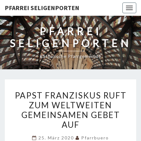
PFARREI SELIGENPORTEN
Togg
navig
PFARREI
SELIGENPORTEN
Katholische Pfarrgemeinde
PAPST
PAPST FRANZISKUS RUFT
FRANZISKUS
ZUM WELTWEITEN
RUFT
GEMEINSAMEN GEBET
ZUM
WELTWEITEN
AUF
GEMEINSAMEN
25. März 2020
Pfarrbuero
GEBET