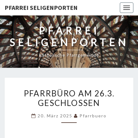
PFARREI SELIGENPORTEN
Togg
navig
PFARREI
SELIGENPORTEN
Katholische Pfarrgemeinde
PFARRBÜRO
PFARRBÜRO AM 26.3.
AM
GESCHLOSSEN
26.3.
GESCHLOSSEN
20. März 2025
Pfarrbuero