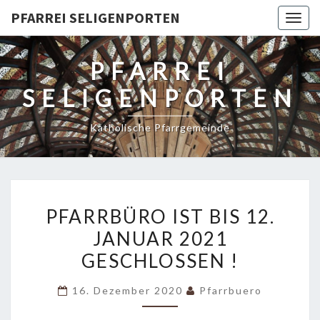
PFARREI SELIGENPORTEN
Togg
navig
PFARREI
SELIGENPORTEN
Katholische Pfarrgemeinde
PFARRBÜRO
PFARRBÜRO IST BIS 12.
IST
JANUAR 2021
BIS
GESCHLOSSEN !
12.
JANUAR
16. Dezember 2020
Pfarrbuero
2021
GESCHLOSSEN