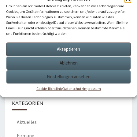
Eisessen Der Ministranten
Um Ihnen ein optimales Erlebnis zu bieten, verwenden wir Technologien wie
Cookies, um Geräteinformationen zu speichern und/oder darauf zuzugreifen.
Wenn Sie diesen Technologien zustimmen, können wir Daten wie das
Surfverhalten oder eindeutige IDs auf dieser Website verarbeiten. Wenn Sie Ihre
Einwilligung nicht erteilen oder zurückziehen, können bestimmte Merkmale
und Funktionen beeinträchtigt werden.
Kommentare sind geschlossen.
Akzeptieren
Ablehnen
Suche
Suchen
nach:
Einstellungen ansehen
Cookie-Richtlinie
Datenschutz
Impressum
KATEGORIEN
Aktuelles
Firmung