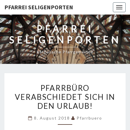
PFARREI SELIGENPORTEN
Togg
navig
PFARREI
SELIGENPORTEN
Katholische Pfarrgemeinde
PFARRBÜRO
PFARRBÜRO
VERABSCHIEDET
VERABSCHIEDET SICH IN
SICH
DEN URLAUB!
IN
DEN
8. August 2018
Pfarrbuero
URLAUB!