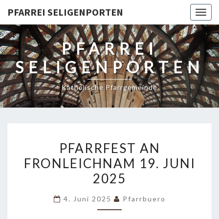
PFARREI SELIGENPORTEN
Togg
navig
PFARREI
SELIGENPORTEN
Katholische Pfarrgemeinde
PFARRFEST
PFARRFEST AN
AN
FRONLEICHNAM 19. JUNI
FRONLEICHNAM
2025
19.
JUNI
4. Juni 2025
Pfarrbuero
2025