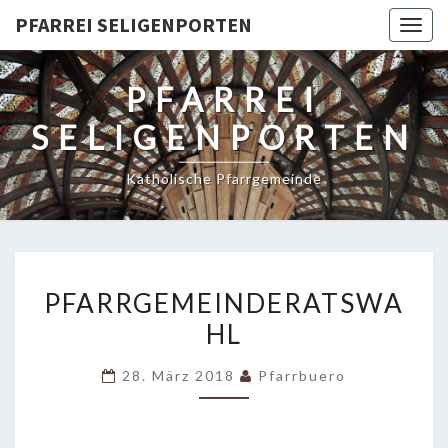
PFARREI SELIGENPORTEN
Togg
navig
PFARREI
SELIGENPORTEN
Katholische Pfarrgemeinde
PFARRGEMEINDERATSWA
PFARRGEMEINDERATSWA
HL
28. März 2018
Pfarrbuero