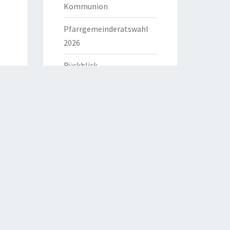
Kommunion
Pfarrgemeinderatswahl
2026
Rückblick
HILFREICHE LINKS
Bistum Eichstätt
Caritas Verband
Katholische Kirche