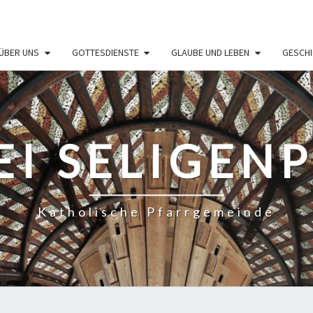
ÜBER UNS
GOTTESDIENSTE
GLAUBE UND LEBEN
GESCHI
EI SELIGEN
Katholische Pfarrgemeinde