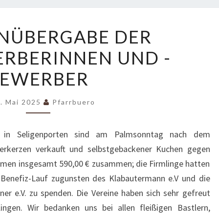
SPENDENÜBERGABE
NÜBERGABE DER
DER
RBERINNEN UND -
FIRMBEWERBERINNEN
UND
EWERBER
-
BEWERBER
. Mai 2025
Pfarrbuero
on in Seligenporten sind am Palmsonntag nach dem
terkerzen verkauft und selbstgebackener Kuchen gegen
men insgesamt 590,00 € zusammen; die Firmlinge hatten
n Benefiz-Lauf zugunsten des Klabautermann e.V und die
er e.V. zu spenden. Die Vereine haben sich sehr gefreut
ngen. Wir bedanken uns bei allen fleißigen Bastlern,