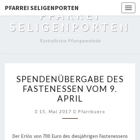
PFARREI SELIGENPORTEN
Togg
PFARREI
navig
SELIGENPORTEN
Katholische Pfarrgemeinde
SPENDENÜBERGABE
SPENDENÜBERGABE DES
DES
FASTENESSEN VOM 9.
FASTENESSEN
APRIL
VOM
9.
15. Mai 2017
Pfarrbuero
APRIL
Der Erlös von 700 Euro des diesjährigen Fastenessens