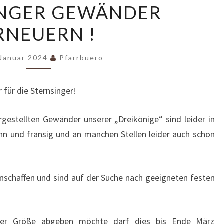
INGER GEWÄNDER
GEWÄNDER
RNEUERN !
ERNEUERN
!
 Januar 2024
Pfarrbuero
 für die Sternsinger!
gestellten Gewänder unserer „Dreikönige“ sind leider in
n und fransig und an manchen Stellen leider auch schon
schaffen und sind auf der Suche nach geeigneten festen
nder Größe abgeben möchte darf dies bis Ende März