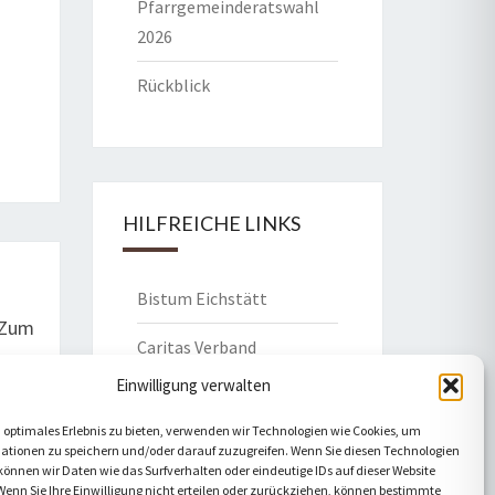
Pfarrgemeinderatswahl
2026
Rückblick
HILFREICHE LINKS
Bistum Eichstätt
 Zum
Caritas Verband
Einwilligung verwalten
Katholische Kirche
 optimales Erlebnis zu bieten, verwenden wir Technologien wie Cookies, um
Telefonseelsorge
ationen zu speichern und/oder darauf zuzugreifen. Wenn Sie diesen Technologien
önnen wir Daten wie das Surfverhalten oder eindeutige IDs auf dieser Website
Wenn Sie Ihre Einwilligung nicht erteilen oder zurückziehen, können bestimmte