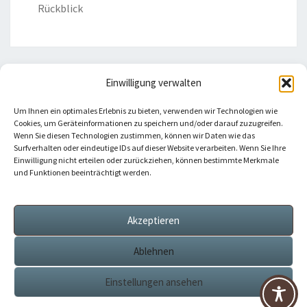
Rückblick
Einwilligung verwalten
HILFREICHE LINKS
Um Ihnen ein optimales Erlebnis zu bieten, verwenden wir Technologien wie
Cookies, um Geräteinformationen zu speichern und/oder darauf zuzugreifen.
Bistum Eichstätt
Wenn Sie diesen Technologien zustimmen, können wir Daten wie das
Surfverhalten oder eindeutige IDs auf dieser Website verarbeiten. Wenn Sie Ihre
Einwilligung nicht erteilen oder zurückziehen, können bestimmte Merkmale
Caritas Verband
und Funktionen beeinträchtigt werden.
Katholische Kirche
Akzeptieren
Telefonseelsorge
Ablehnen
Einstellungen ansehen
© 2026
|
Stolz präsentiert von
WordPress
|
Theme:
Nisarg