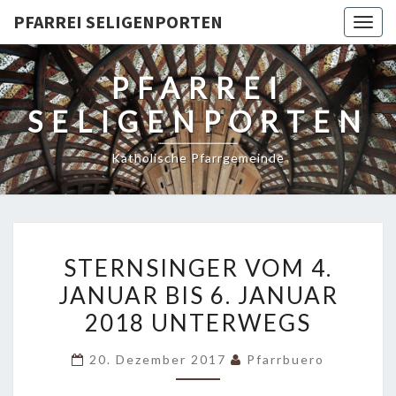
PFARREI SELIGENPORTEN
Togg
navig
PFARREI
SELIGENPORTEN
Katholische Pfarrgemeinde
STERNSINGER
STERNSINGER VOM 4.
VOM
JANUAR BIS 6. JANUAR
4.
2018 UNTERWEGS
JANUAR
BIS
20. Dezember 2017
Pfarrbuero
6.
JANUAR