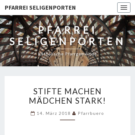
PFARREI SELIGENPORTEN
Togg
navig
PFARREI
SELIGENPORTEN
Katholische Pfarrgemeinde
STIFTE
STIFTE MACHEN
MACHEN
MÄDCHEN STARK!
MÄDCHEN
STARK!
14. März 2018
Pfarrbuero