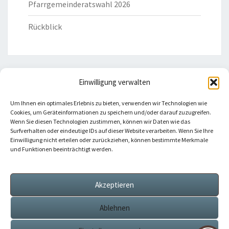
Pfarrgemeinderatswahl 2026
Rückblick
Einwilligung verwalten
HILFREICHE LINKS
Um Ihnen ein optimales Erlebnis zu bieten, verwenden wir Technologien wie
Cookies, um Geräteinformationen zu speichern und/oder darauf zuzugreifen.
Bistum Eichstätt
Wenn Sie diesen Technologien zustimmen, können wir Daten wie das
Surfverhalten oder eindeutige IDs auf dieser Website verarbeiten. Wenn Sie Ihre
Einwilligung nicht erteilen oder zurückziehen, können bestimmte Merkmale
Caritas Verband
und Funktionen beeinträchtigt werden.
Katholische Kirche
Akzeptieren
Telefonseelsorge
Ablehnen