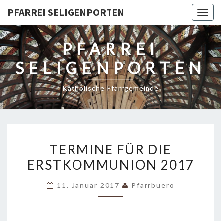
PFARREI SELIGENPORTEN
Togg
navig
PFARREI
SELIGENPORTEN
Katholische Pfarrgemeinde
TERMINE
TERMINE FÜR DIE
FÜR
ERSTKOMMUNION 2017
DIE
ERSTKOMMUNION
11. Januar 2017
Pfarrbuero
2017