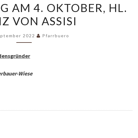
G AM 4. OKTOBER, HL.
SEGNUNG
Z VON ASSISI
AM
4.
OKTOBER,
eptember 2022
Pfarrbuero
HL.
FRANZ
Ordensgründer
VON
ASSISI
rbauer-Wiese