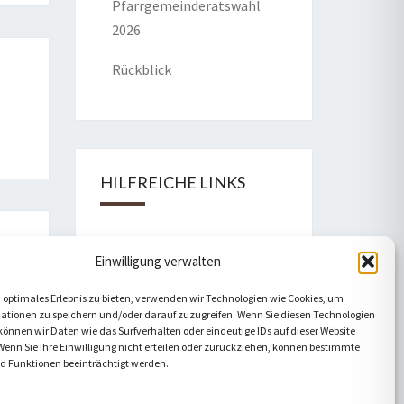
Pfarrgemeinderatswahl
2026
Rückblick
HILFREICHE LINKS
Bistum Eichstätt
Einwilligung verwalten
Caritas Verband
 optimales Erlebnis zu bieten, verwenden wir Technologien wie Cookies, um
ationen zu speichern und/oder darauf zuzugreifen. Wenn Sie diesen Technologien
Katholische Kirche
önnen wir Daten wie das Surfverhalten oder eindeutige IDs auf dieser Website
Wenn Sie Ihre Einwilligung nicht erteilen oder zurückziehen, können bestimmte
Telefonseelsorge
 Funktionen beeinträchtigt werden.