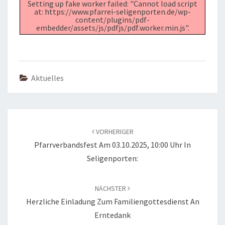
Setting up fake worker failed: "Cannot load script
at: https://www.pfarrei-seligenporten.de/wp-
content/plugins/pdf-
embedder/assets/js/pdfjs/pdf.worker.min.js".
Aktuelles
Beitragsnavigation
VORHERIGER
Pfarrverbandsfest Am 03.10.2025, 10:00 Uhr In
Seligenporten:
NÄCHSTER
Herzliche Einladung Zum Familiengottesdienst An
Erntedank