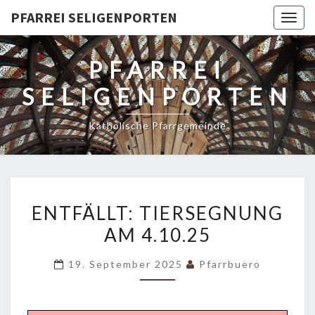
PFARREI SELIGENPORTEN
Togg
navig
PFARREI
SELIGENPORTEN
Katholische Pfarrgemeinde
ENTFÄLLT:
ENTFÄLLT: TIERSEGNUNG
TIERSEGNUNG
AM 4.10.25
AM
4.10.25
19. September 2025
Pfarrbuero